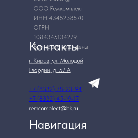
ООО Ремкомплект
ИНН 4345238570
ОГРН
1084345134279
Контакты
Все права защищены
г. Киров, ул. Молодой
Гвардии, д. 57 А
+7 (8332) 78-23-94
+7 (8332) 45-19-17
remcomplect@bk.ru
Навигация