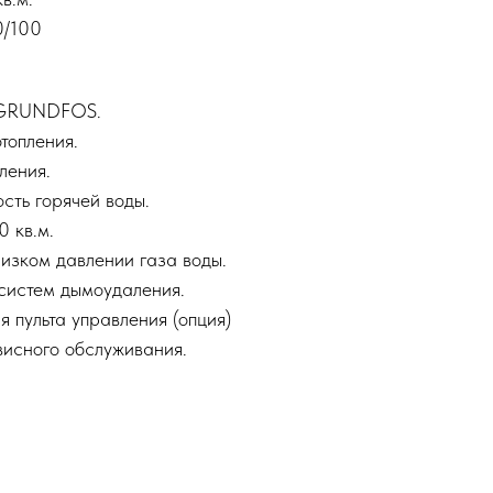
0/100
 GRUNDFOS.
топления.
ления.
сть горячей воды.
0 кв.м.
низком давлении газа воды.
систем дымоудаления.
 пульта управления (опция)
висного обслуживания.