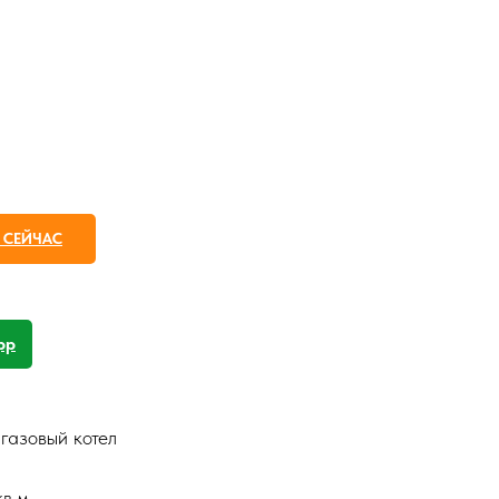
 СЕЙЧАС
pp
газовый котел
в.м.