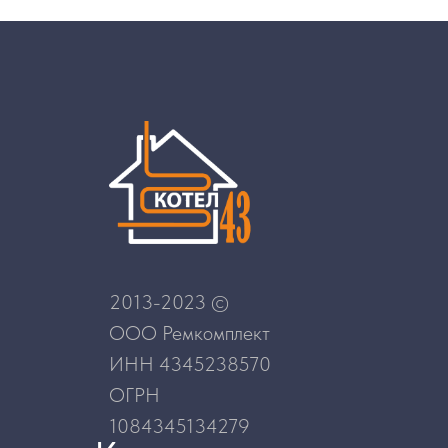
2013-2023 ©
ООО Ремкомплект
ИНН 4345238570
ОГРН
1084345134279